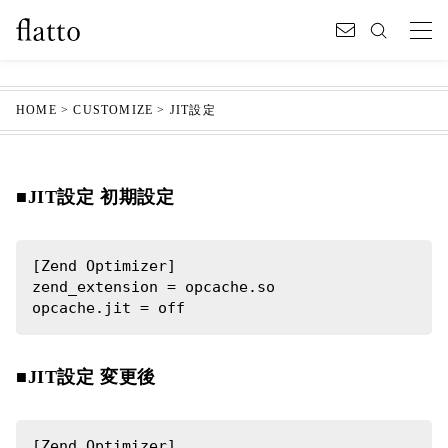
HOME
>
CUSTOMIZE
>
JIT設定
■JIT設定 初期設定
[Zend Optimizer]

zend_extension = opcache.so

opcache.jit = off
■JIT設定 変更後
[Zend Optimizer]
